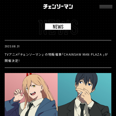
チ
ェ
ン
ソ
ー
マ
ン
2023.08.31
TVアニメ『チェンソーマン』 の物販催事「CHAINSAW MAN PLAZA 」が
開催決定！