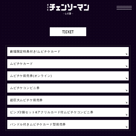
チ
ェ
ン
ソ
t
ー
i
マ
c
ン
k
劇場限定特典付き!ムビチケカード
e
t
ムビチケカード
ムビチケ前売券(オンライン)
ムビチケコンビニ券
超巨大ムビチケ前売券
ピンズ2個セット&アクリルカード付
ムビチケコンビニ券
バンドル付きムビチケカード型前売券